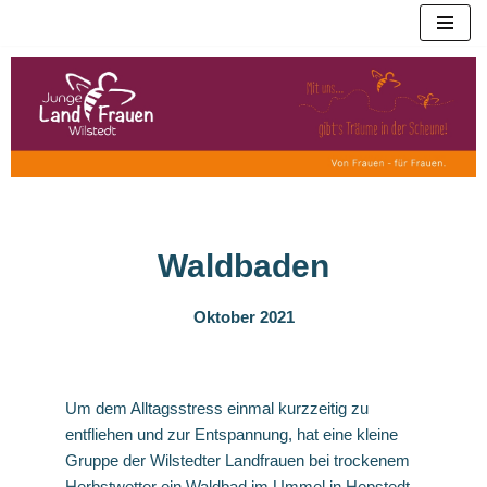
Zum
Inhalt
springen
Waldbaden
Oktober 2021
Um dem Alltagsstress einmal kurzzeitig zu
entfliehen und zur Entspannung, hat eine kleine
Gruppe der Wilstedter Landfrauen bei trockenem
Herbstwetter ein Waldbad im Ummel in Hepstedt