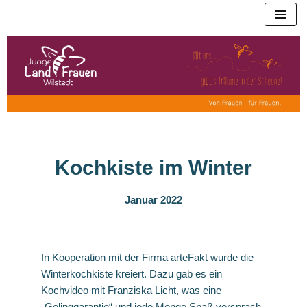
Zum
Inhalt
springen
Kochkiste im Winter
Januar 2022
In Kooperation mit der Firma arteFakt wurde die
Winterkochkiste kreiert. Dazu gab es ein
Kochvideo mit Franziska Licht, was eine
„Gelinggarantie“ und jede Menge Spaß versprach,