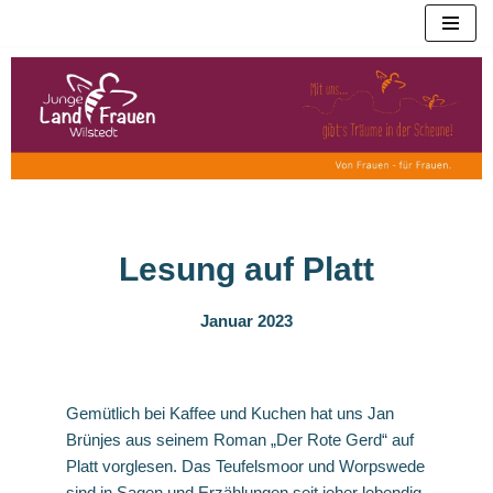
Zum
Inhalt
springen
Lesung auf Platt
Januar 2023
Gemütlich bei Kaffee und Kuchen hat uns Jan
Brünjes aus seinem Roman „Der Rote Gerd“ auf
Platt vorglesen. Das Teufelsmoor und Worpswede
sind in Sagen und Erzählungen seit jeher lebendig.