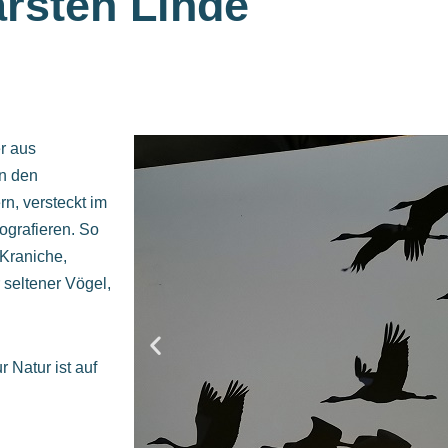
arsten Linde
er aus
In den
n, versteckt im
ografieren. So
r Kraniche,
 seltener Vögel,
 Natur ist auf