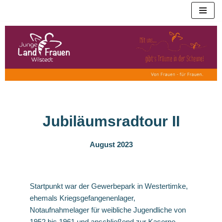
Zum
Inhalt
springen
Jubiläumsradtour II
August 2023
Startpunkt war der Gewerbepark in Westertimke,
ehemals Kriegsgefangenenlager,
Notaufnahmelager für weibliche Jugendliche von
1952 bis 1961 und anschließend zur Kaserne