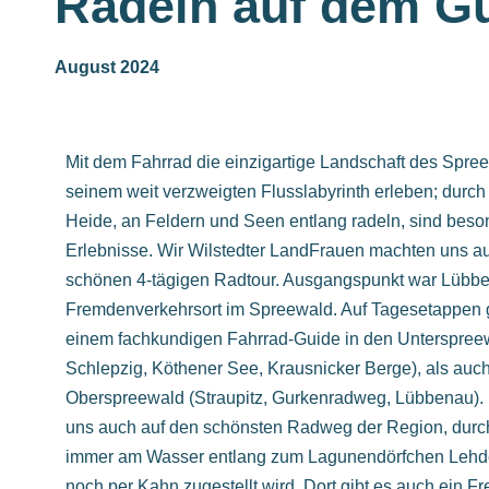
Radeln auf dem G
August 2024
Mit dem Fahrrad die einzigartige Landschaft des Spre
seinem weit verzweigten Flusslabyrinth erleben; durch
Heide, an Feldern und Seen entlang radeln, sind beso
Erlebnisse. Wir Wilstedter LandFrauen machten uns au
schönen 4-tägigen Radtour. Ausgangspunkt war Lübben
Fremdenverkehrsort im Spreewald. Auf Tagesetappen g
einem fachkundigen Fahrrad-Guide in den Unterspree
Schlepzig, Köthener See, Krausnicker Berge), als auch
Oberspreewald (Straupitz, Gurkenradweg, Lübbenau). D
uns auch auf den schönsten Radweg der Region, durc
immer am Wasser entlang zum Lagunendörfchen Lehde
noch per Kahn zugestellt wird. Dort gibt es auch ein 