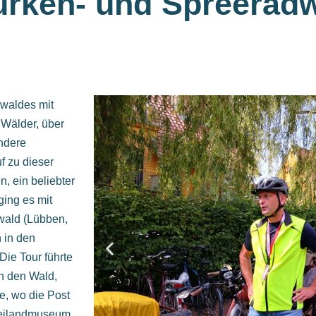
urken- und Spreerad
ewaldes mit
 Wälder, über
ndere
f zu dieser
, ein beliebter
ing es mit
wald (Lübben,
 in den
ie Tour führte
h den Wald,
, wo die Post
Freilandmuseum.