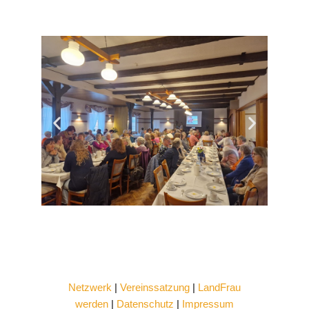
Netzwerk
|
Vereinssatzung
|
LandFrau
werden
|
Datenschutz
|
Impressum