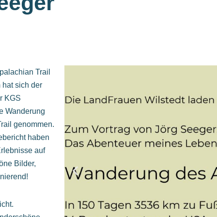
Seeger
alachian Trail
hat sich der
er KGS
die Wanderung
 Trail genommen.
ebericht haben
rlebnisse auf
öne Bilder,
inierend!
cht.