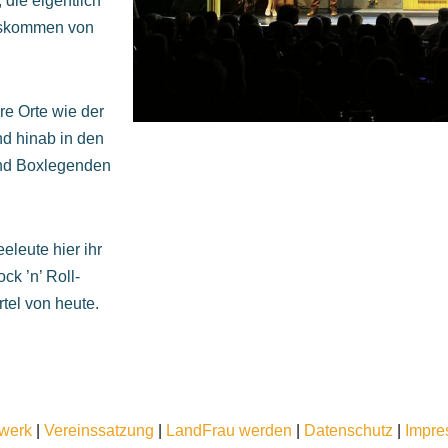
 die eigentlich
loskommen von
e Orte wie der
nd hinab in den
und Boxlegenden
leute hier ihr
ck ’n’ Roll-
tel von heute.
werk
|
Vereinssatzung
|
LandFrau werden
|
Datenschutz
|
Impr