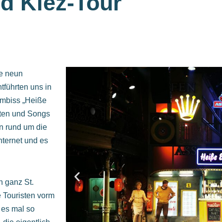
nd Kiez-Tour
ie neun
tführten uns in
Imbiss „Heiße
ten und Songs
n rund um die
nternet und es
h ganz St.
e Touristen vorm
 es mal so