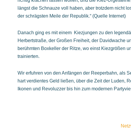
richtig krachen lassen wollen, und die Kiez-Urgesteine,
längst die Schnauze voll haben, aber trotzdem nicht 
der schrägsten Meile der Republik.“ (Quelle Internet)
Danach ging es mit einem Kiezjungen zu den legendär
Herbertstraße, der Großen Freiheit, der Davidwache u
berühmten Boxkeller der Ritze, wo einst Kiezgrößen 
trainierten.
Wir erfuhren von den Anfängen der Reeperbahn, als See
hart verdientes Geld ließen, über die Zeit der Luden, Ro
Ikonen und Revoluzzer bis hin zum modernen Partyvier
Netz