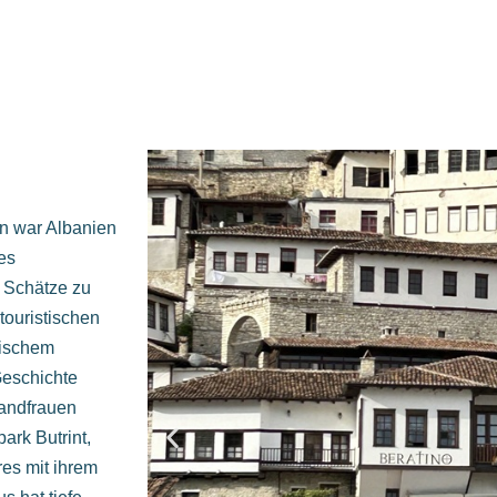
in war Albanien
es
n Schätze zu
touristischen
äischem
Geschichte
Landfrauen
ark Butrint,
es mit ihrem